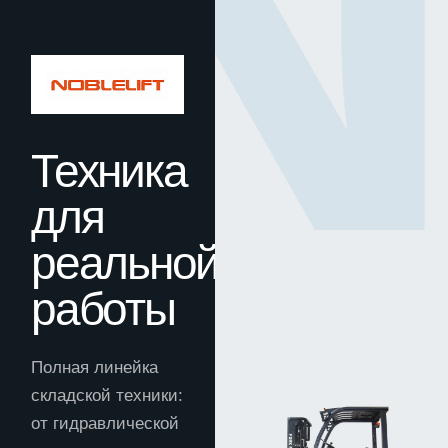
Техника
для
реальной
работы
Полная линейка
складской техники:
от гидравлической