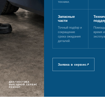
техники.
Запасные
Техни
части
подде
Точный подбор и
Помощь 
сокращение
время и
срока ожидания
эксплуа
деталей.
Заявка в сервис
↗
ДИАГНОСТИКА ·
ВЫЕЗДНОЙ СЕРВИС ·
РЕМОНТ