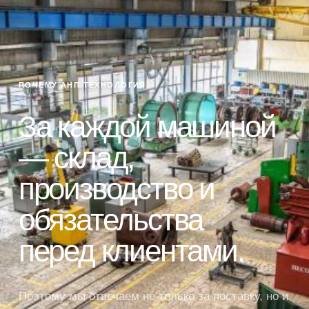
ПОЧЕМУ АНП ТЕХНОЛОГИЯ
За каждой машиной
— склад,
производство и
обязательства
перед клиентами.
Поэтому мы отвечаем не только за поставку, но и