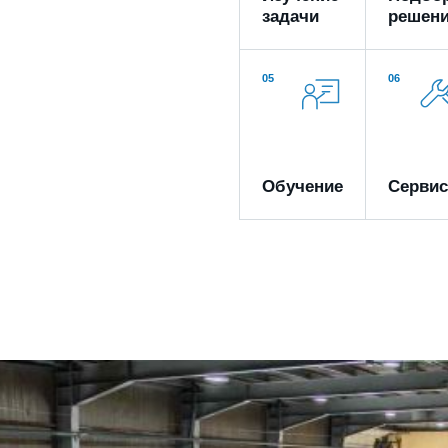
задачи
решен
05
06
Обучение
Серви