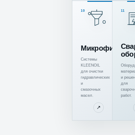
10
11
Сва
Микрофильтра
обо
Системы
KLEENOIL
Оборуд
для очистки
матери
гидравлических
и реше
и
для
смазочных
свароч
масел.
работ.
↗