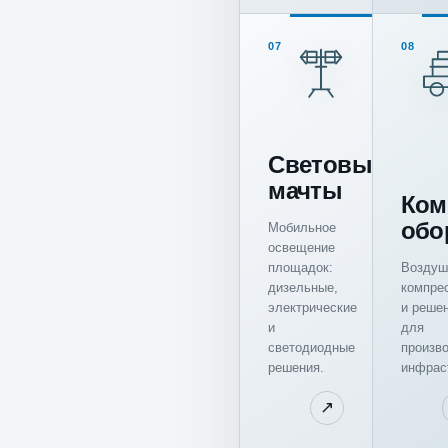
07
08
Световые
мачты
Ком
обо
Мобильное
освещение
площадок:
Воздуш
дизельные,
компре
электрические
и реше
и
для
светодиодные
произв
решения.
инфрас
↗