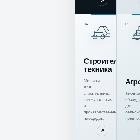
↗
04
05
Строительная
техника
Агр
Машины
для
строительных,
Техника
коммунальных
оборуд
и
для
производственных
сельск
площадок.
предпри
↗