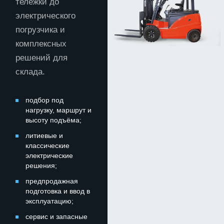
тележки до
электрического
погрузчика и
комплексных
решений для
склада.
подбор под
нагрузку, маршрут и
высоту подъёма;
литиевые и
классические
электрические
решения;
предпродажная
подготовка и ввод в
эксплуатацию;
сервис и запасные