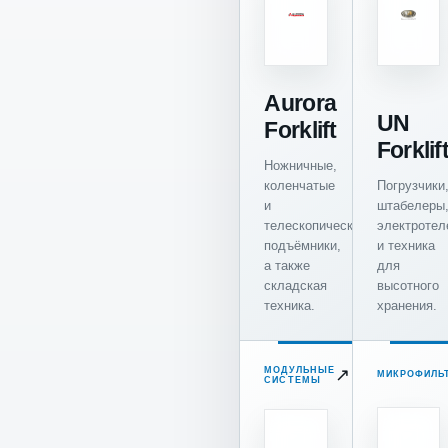
Aurora
UN
Forklift
Forklif
Ножничные,
коленчатые
Погрузчики
и
штабелеры
телескопические
электротел
подъёмники,
и техника
а также
для
складская
высотного
техника.
хранения.
МОДУЛЬНЫЕ
↗
МИКРОФИЛЬ
СИСТЕМЫ